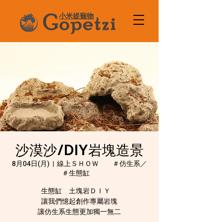
小米媞寵物
沙漠沙/DIY岩塊造景
8月04日(月)
  |  
線上ＳＨＯＷ ＃仿生系／
＃生態缸
生態缸 土塊岩ＤＩＹ
讓我們憶起創作專屬岩塊
讓仿生系生態更加獨一無二