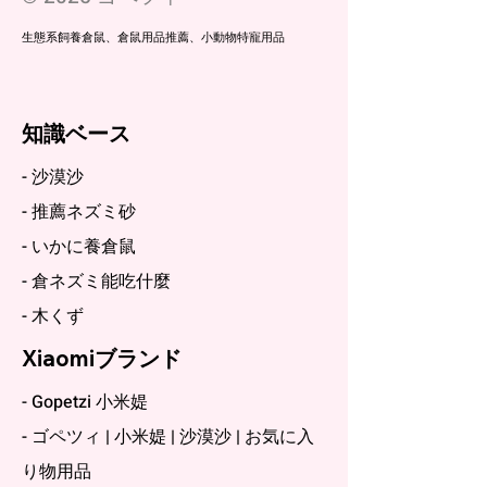
生態系飼養倉鼠、倉鼠用品推薦、小動物特寵用品
知識ベース
- 沙漠沙
- 推薦ネズミ砂
- いかに養倉鼠
- 倉ネズミ能吃什麼
- 木くず
Xiaomiブランド
- Gopetzi 小米媞
- ゴペツィ | 小米媞 | 沙漠沙 | お気に入
り物用品