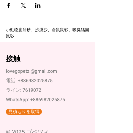
小動物廁所砂、沙漠沙、倉鼠鼠砂、吸臭結團
鼠砂
接触
lovegopetzi@gmail.com
電話:
+886982025875
ライン:
7619072
WhatsApp:
+886982025875
見積もりを取得
© 2025 ゴペツィ