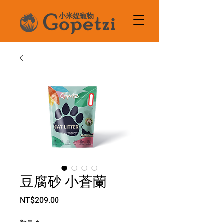
小米媞寵物
豆腐砂 小蒼蘭
価
NT$209.00
格