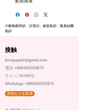
更加清潔
小動物廁所砂、沙漠沙、倉鼠鼠砂、吸臭結團
鼠砂
接触
lovegopetzi@gmail.com
電話:
+886982025875
ライン:
7619072
WhatsApp:
+886982025875
見積もりを取得