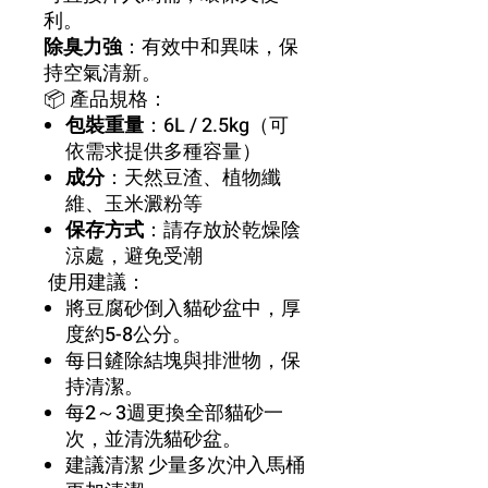
利。
除臭力強
：有效中和異味，保
持空氣清新。
📦 產品規格：
包裝重量
：6L / 2.5kg（可
依需求提供多種容量）
成分
：天然豆渣、植物纖
維、玉米澱粉等
保存方式
：請存放於乾燥陰
涼處，避免受潮
使用建議：
將豆腐砂倒入貓砂盆中，厚
度約5-8公分。
每日鏟除結塊與排泄物，保
持清潔。
每2～3週更換全部貓砂一
次，並清洗貓砂盆。
建議清潔 少量多次沖入馬桶