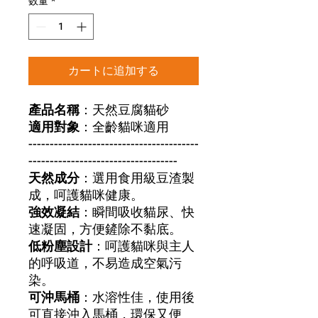
数量
*
カートに追加する
產品名稱
：天然豆腐貓砂
適用對象
：全齡貓咪適用
----------------------------------------
-----------------------------------
天然成分
：選用食用級豆渣製
成，呵護貓咪健康。
強效凝結
：瞬間吸收貓尿、快
速凝固，方便鏟除不黏底。
低粉塵設計
：呵護貓咪與主人
的呼吸道，不易造成空氣污
染。
可沖馬桶
：水溶性佳，使用後
可直接沖入馬桶，環保又便