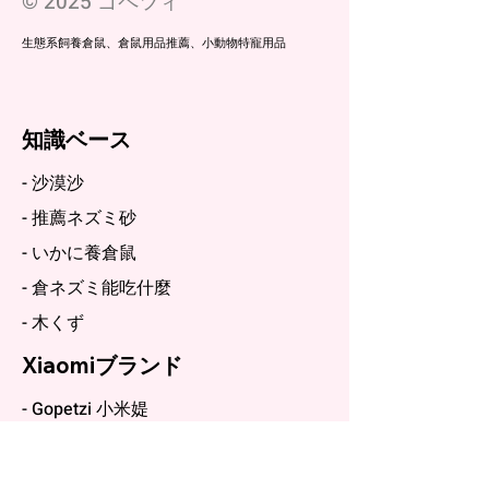
© 2025 ゴペツィ
生態系飼養倉鼠、倉鼠用品推薦、小動物特寵用品
知識ベース
- 沙漠沙
- 推薦ネズミ砂
- いかに養倉鼠
- 倉ネズミ能吃什麼
- 木くず
Xiaomiブランド
- Gopetzi 小米媞
- ゴペツィ | 小米媞 | 沙漠沙 | お気に入
り物用品