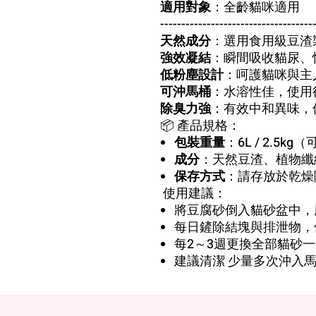
適用對象
：全齡貓咪適用
------------------------------------
天然成分
：選用食用級豆渣
強效凝結
：瞬間吸收貓尿、
低粉塵設計
：呵護貓咪與主
可沖馬桶
：水溶性佳，使用
除臭力強
：有效中和異味，
📦 產品規格：
包裝重量
：6L / 2.5
成分
：天然豆渣、植物纖
保存方式
：請存放於乾燥
使用建議：
將豆腐砂倒入貓砂盆中，厚
每日鏟除結塊與排泄物，
每2～3週更換全部貓砂
建議清潔 少量多次沖入