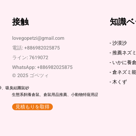
接触
知識ベ
lovegopetzi@gmail.com
- 沙漠沙
電話: +886982025875
- 推薦ネズ
ライン: 7619072
- いかに養
WhatsApp: +886982025875
- 倉ネズミ
© 2025 ゴペツィ
- 木くず
砂、吸臭結團鼠砂
生態系飼養倉鼠、倉鼠用品推薦、小動物特寵用品
見積もりを取得