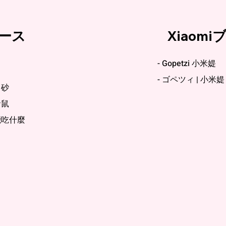
ース
Xiaom
- Gopetzi 小米媞
- ゴペツィ | 小米
ミ砂
倉鼠
能吃什麼