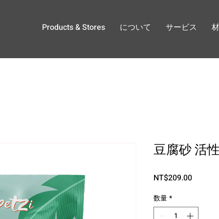
Products & Stores
について
サービス
豆腐砂 活
価
NT$209.00
格
数量
*