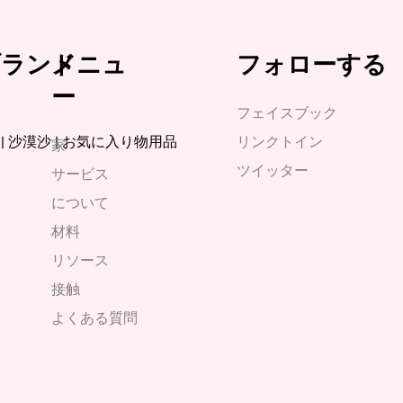
iブランド
メニュ
フォローする
ー
フェイスブック
媞 | 沙漠沙 | お気に入り物用品
リンクトイン
家
ツイッター
サービス
について
材料
リソース
接触
よくある質問