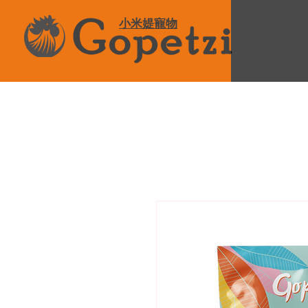
小米媞寵物