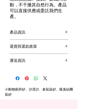
動，不干擾其自然行為。​產品
可以直接供應或委託我們生
產。
產品資訊
這是產品詳情，適合加入有關產品的更
退貨與退款政策
多資訊，例如尺寸、材料、保固和清洗
說明。另外，您也可在此處形容產品的
這是退貨與退款政策，適合向客戶解釋
獨特之處，以及可給客戶帶來的好處。
運送資訊
如何處理不滿意的產品。撰寫政策時，
買家總是希望能在購買之前清楚了解產
請盡量開門見山，以便建立互信，讓顧
品。所以請盡量提供資訊，讓顧客有信
這是個運送政策，適合加入與運送方
客有信心購買您的產品。
心和决心購買產品。
法、包裝和費用相關的資訊。撰寫政策
時，請盡量開門見山，以便建立互信，
讓顧客有信心購買您的產品。
小動物廁所砂、沙漠沙、倉鼠鼠砂、吸臭結團
鼠砂