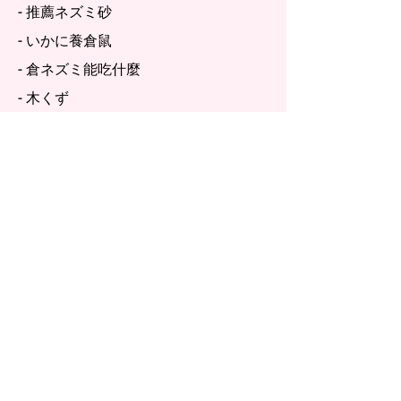
- 推薦ネズミ砂
- いかに養倉鼠
- 倉ネズミ能吃什麼
- 木くず
Xiaomiブランド
- Gopetzi 小米媞
- ゴペツィ | 小米媞 | 沙漠沙 | お気に入
り物用品
メニュー
家
サービス