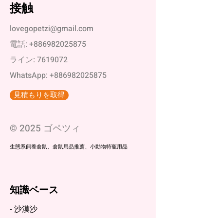
接触
lovegopetzi@gmail.com
電話:
+886982025875
ライン:
7619072
WhatsApp:
+886982025875
見積もりを取得
© 2025 ゴペツィ
生態系飼養倉鼠、倉鼠用品推薦、小動物特寵用品
知識ベース
- 沙漠沙