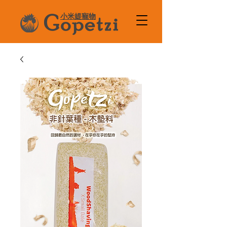
小米媞寵物