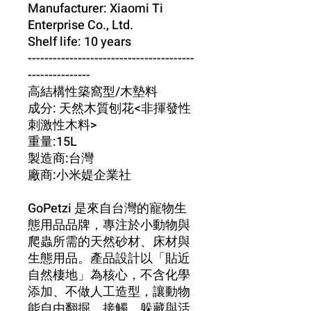
Manufacturer: Xiaomi Ti
Enterprise Co., Ltd.
Shelf life: 10 years
----------------------------------------
---------------
高結構性築窩型/木墊料
成分: 天然木質刨花<非揮發性
刺激性木料>
重量:15L
製造商:台灣
廠商:小米媞企業社
GoPetzi 是來自台灣的寵物生
態用品品牌，專注於小動物與
爬蟲所需的天然砂材、床材與
生態用品。產品設計以「貼近
自然棲地」為核心，不含化學
添加、不做人工造型，讓動物
能自由翻掘、接觸、躲藏與活