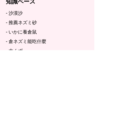
知識ベース
- 沙漠沙
- 推薦ネズミ砂
- いかに養倉鼠
- 倉ネズミ能吃什麼
- 木くず
Xiaomiブランド
- Gopetzi 小米媞
- ゴペツィ | 小米媞 | 沙漠沙 | お気に入
り物用品
メニュー