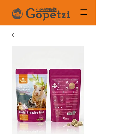
小米媞寵物