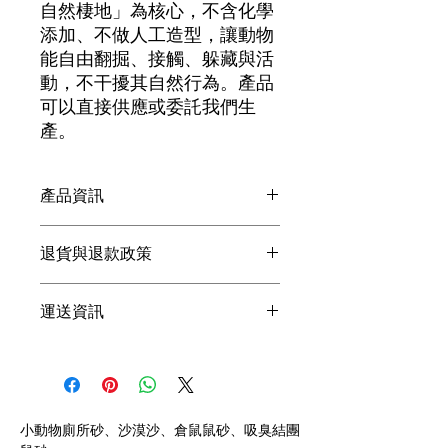
自然棲地」為核心，不含化學
添加、不做人工造型，讓動物
能自由翻掘、接觸、躲藏與活
動，不干擾其自然行為。​產品
可以直接供應或委託我們生
產。
產品資訊
GoPetzi 是來自台灣的寵物生態用品品
退貨與退款政策
牌，
專注於小動物與爬蟲所需的天然砂材、
退貨與退款政策
床材與生態用品。
運送資訊
產品設計以「貼近自然棲地」為核心，
不含化學添加、不做人工造型，
運送政策
讓動物能自由翻掘、接觸、躲藏與活
動，
不干擾其自然行為。
小動物廁所砂、沙漠沙、倉鼠鼠砂、吸臭結團
產品可以直接供應或委託我們生產。