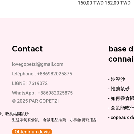
Prix original
Prix promotio
160,00 TWD
152,00 TWD
Contact
base d
conna
lovegopetzi@gmail.com
téléphone : +886982025875
- 沙漠沙
LIGNE : 7619072
- 推薦鼠砂
WhatsApp : +886982025875
- 如何養倉
© 2025 PAR GOPETZI
- 倉鼠能吃
砂、吸臭結團鼠砂
- copeaux d
生態系飼養倉鼠、倉鼠用品推薦、小動物特寵用品
Obtenir un devis