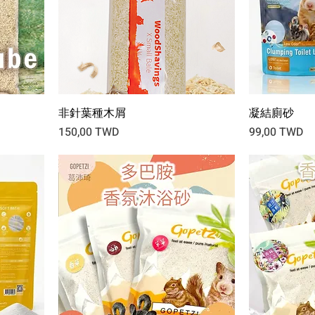
非針葉種木屑
凝結廁砂
Prix
Prix
150,00 TWD
99,00 TWD