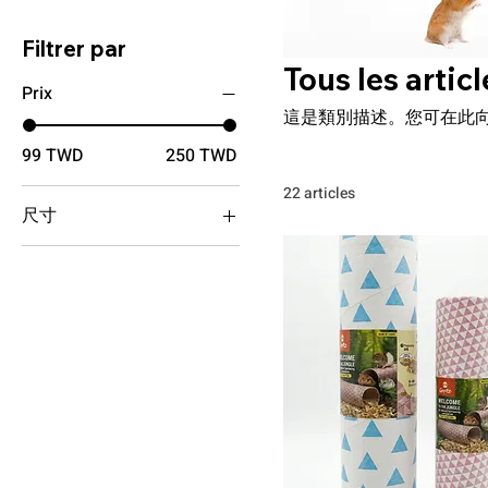
Filtrer par
Tous les articl
Prix
這是類別描述。您可在此
99 TWD
250 TWD
22 articles
尺寸
Large
Medium
Small