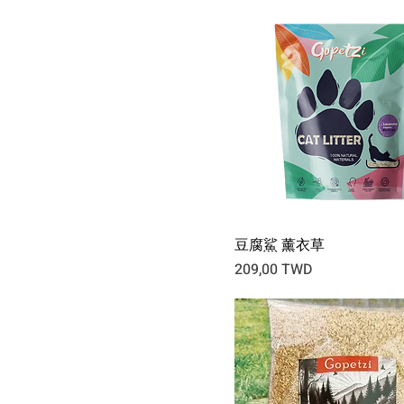
豆腐鯊 薰衣草
Prix
209,00 TWD