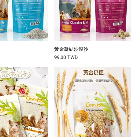
黃金凝結沙漠沙
Prix
99,00 TWD