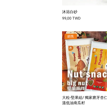
沐浴白砂
Prix
99,00 TWD
銷售
大粒-堅果組/ 獨家磨牙杏仁塊
溫低油南瓜籽