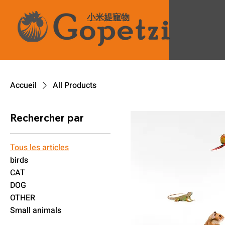
小米媞寵物
Accueil
All Products
Rechercher par
Tous les articles
birds
CAT
DOG
OTHER
Small animals