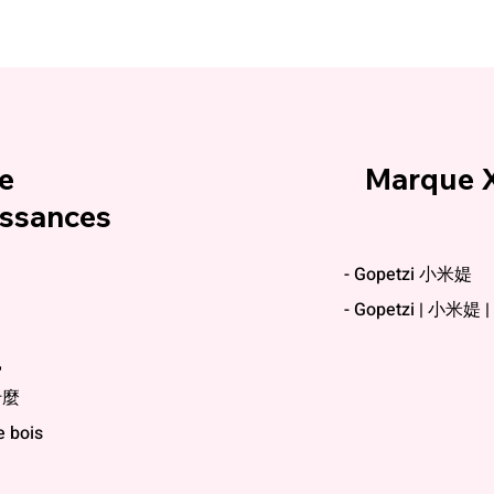
nnel
e
Marque 
issances
- Gopetzi 小米媞
- Gopetzi | 小米
鼠
什麼
e bois