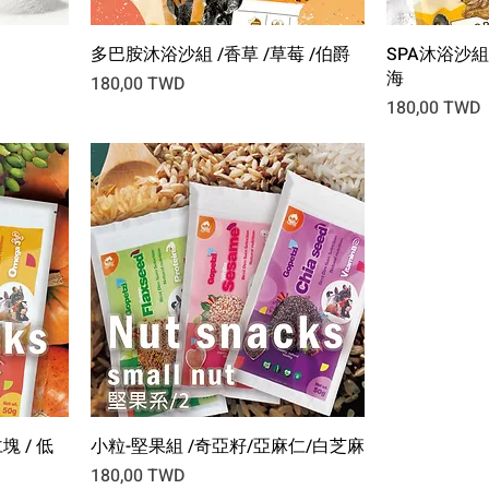
多巴胺沐浴沙組 /香草 /草莓 /伯爵
SPA沐浴沙組
海
Prix
180,00 TWD
Prix
180,00 TWD
 / 低
小粒-堅果組 /奇亞籽/亞麻仁/白芝麻
Prix
180,00 TWD