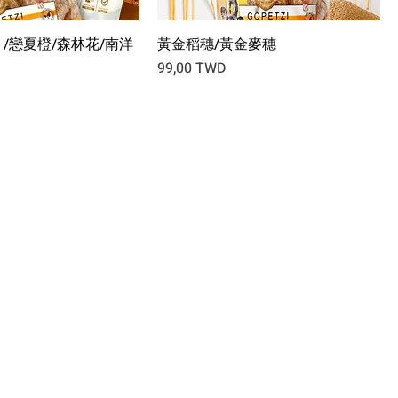
 /戀夏橙/森林花/南洋
黃金稻穗/黃金麥穗
Prix
99,00 TWD