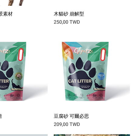
造景素材
木貓砂 崩解型
Prix
250,00 TWD
蘭
豆腐砂 可爾必思
Prix
209,00 TWD