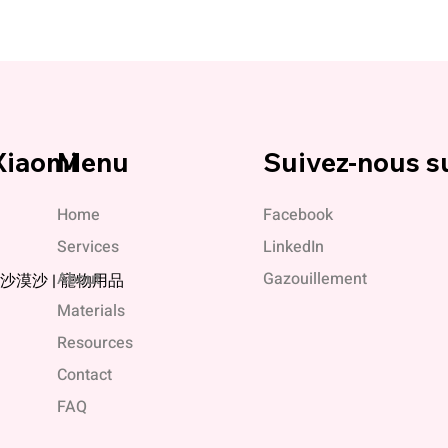
Xiaomi
Menu
Suivez-nous s
Home
Facebook
Services
LinkedIn
About
Gazouillement
媞 | 沙漠沙 | 寵物用品
Materials
Resources
Contact
FAQ