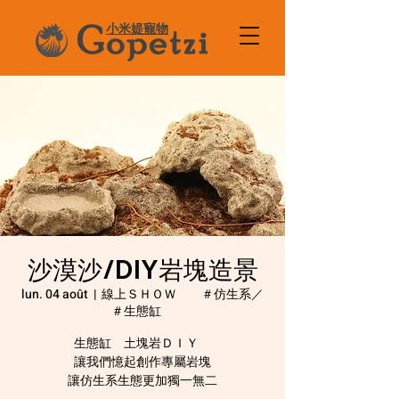
小米媞寵物
沙漠沙/DIY岩塊造景
lun. 04 août
  |  
線上ＳＨＯＷ ＃仿生系／
＃生態缸
生態缸 土塊岩ＤＩＹ
讓我們憶起創作專屬岩塊
讓仿生系生態更加獨一無二