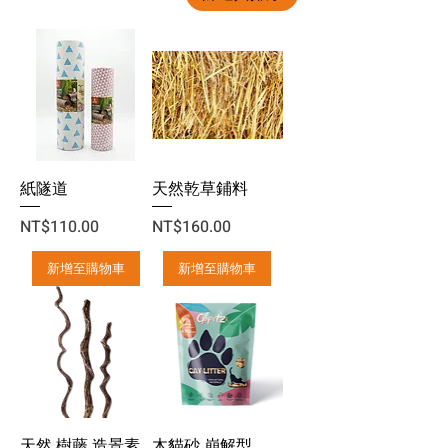
紙隧道
天然乾草鋪料
價格
價格
NT$110.00
NT$160.00
新增至購物車
新增至購物車
天然 樹藤 造景素
木貓砂 崩解型