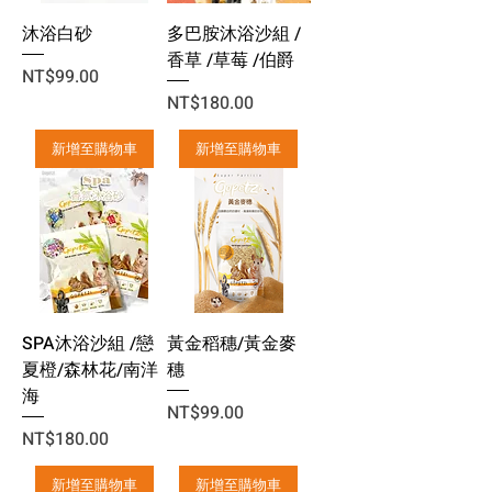
沐浴白砂
多巴胺沐浴沙組 /
香草 /草莓 /伯爵
價格
NT$99.00
價格
NT$180.00
新增至購物車
新增至購物車
SPA沐浴沙組 /戀
黃金稻穗/黃金麥
夏橙/森林花/南洋
穗
海
價格
NT$99.00
價格
NT$180.00
新增至購物車
新增至購物車