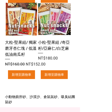
大粒-堅果組/ 獨家
小粒-堅果組 /奇亞
磨牙杏仁塊 / 低溫
籽/亞麻仁/白芝麻
低油南瓜籽
價格
NT$180.00
一般價格
促銷價格
NT$160.00
NT$152.00
新增至購物車
新增至購物車
小動物廁所砂、沙漠沙、倉鼠鼠砂、吸臭結團
鼠砂